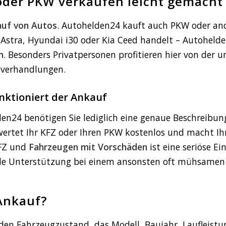
oder PKW verkaufen leicht gemacht
auf von Autos
. Autohelden24 kauft auch PKW oder an
l Astra, Hyundai i30 oder Kia Ceed handelt – Autoheld
n
. Besonders Privatpersonen profitieren hier von der
sverhandlungen.
nktioniert der Ankauf
n24 benötigen Sie lediglich eine genaue Beschreibun
ertet Ihr KFZ oder Ihren PKW kostenlos und macht I
KFZ und
Fahrzeugen mit Vorschäden
ist eine seriöse E
olle Unterstützung bei einem ansonsten oft mühsamen 
Ankauf?
en Fahrzeugzustand, das Modell, Baujahr, Laufleist