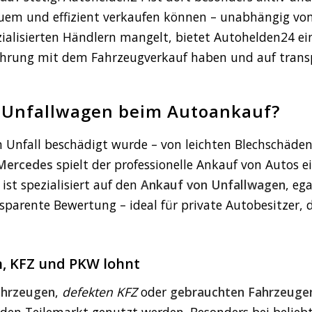
em und effizient verkaufen können – unabhängig vom
zialisierten Händlern mangelt, bietet Autohelden24 ei
rfahrung mit dem Fahrzeugverkauf haben und auf tran
 Unfallwagen beim Autoankauf?
n Unfall beschädigt wurde – von leichten Blechschäden
Mercedes
spielt der professionelle Ankauf von Autos 
ist spezialisiert auf den
Ankauf von Unfallwagen
, eg
sparente Bewertung – ideal für private Autobesitzer, 
, KFZ und PKW lohnt
ahrzeugen
,
defekten KFZ
oder
gebrauchten Fahrzeuge
r den Teilemarkt genutzt werden. Besonders bei belie