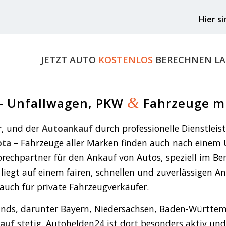
Hier s
JETZT AUTO
KOSTENLOS
BERECHNEN LA
&
– Unfallwagen, PKW
Fahrzeuge m
, und der
Autoankauf
durch professionelle Dienstlei
ota
– Fahrzeuge aller Marken finden auch nach einem
rechpartner für den Ankauf von Autos, speziell im Be
 liegt auf einem fairen, schnellen und zuverlässigen
auch für private Fahrzeugverkäufer.
nds, darunter Bayern, Niedersachsen, Baden-Württemb
kauf
stetig. Autohelden24 ist dort besonders aktiv un