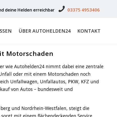
03375 4953406
ind deine Helden erreichbar
SSEN
ÜBER AUTOHELDEN24
KONTAKT
it Motorschaden
ster wie Autohelden24 nimmt dabei eine zentrale
 Unfall oder mit einem Motorschaden noch
reich Unfallwagen, Unfallautos,
PKW
, KFZ und
 Ankauf von Autos – bundesweit und
erg und Nordrhein-Westfalen, steigt die
d sorgt mit einem flächendeckenden Service